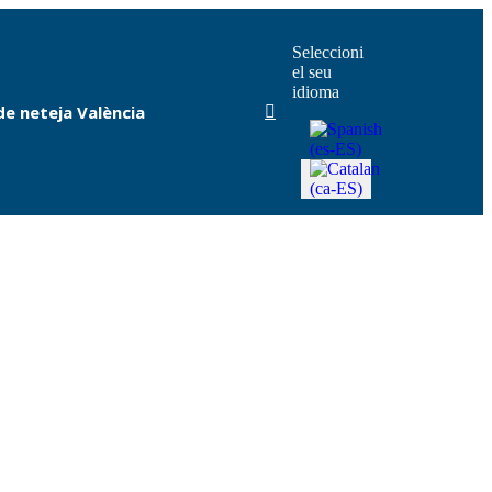
Seleccioni
el seu
idioma
e neteja València