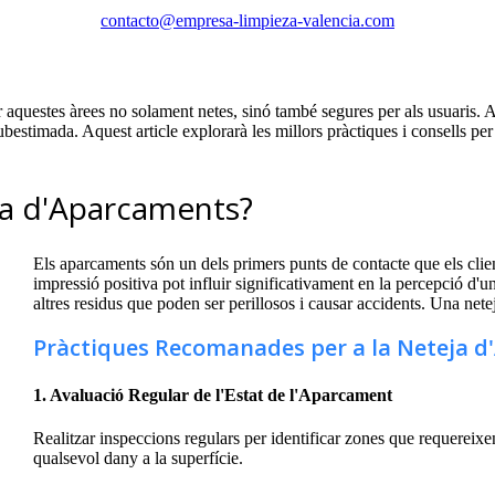
contacto@empresa-limpieza-valencia.com
aquestes àrees no solament netes, sinó també segures per als usuaris. Amb
ubestimada. Aquest article explorarà les millors pràctiques i consells p
ja d'Aparcaments?
Els aparcaments són un dels primers punts de contacte que els clie
impressió positiva pot influir significativament en la percepció d'u
altres residus que poden ser perillosos i causar accidents. Una netej
Pràctiques Recomanades per a la Neteja 
1. Avaluació Regular de l'Estat de l'Aparcament
Realitzar inspeccions regulars per identificar zones que requereixen
qualsevol dany a la superfície.