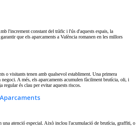
 l'increment constant del tràfic i l'ús d'aquests espais, la
er garantir que els aparcaments a València romanen en les millors
nts o visitants tenen amb qualsevol establiment. Una primera
n negoci. A més, els aparcaments acumulen fàcilment brutícia, oli, i
a regular és clau per evitar aquests riscos.
d'Aparcaments
 una atenció especial. Això inclou l'acumulació de brutícia, graffiti, o