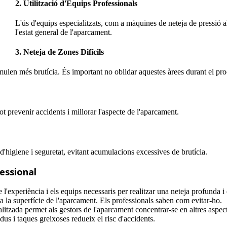
2. Utilització d'Equips Professionals
L'ús d'equips especialitzats, com a màquines de neteja de pressió alt
l'estat general de l'aparcament.
3. Neteja de Zones Difícils
mulen més brutícia. És important no oblidar aquestes àrees durant el pro
pot prevenir accidents i millorar l'aspecte de l'aparcament.
d'higiene i seguretat, evitant acumulacions excessives de brutícia.
essional
'experiència i els equips necessaris per realitzar una neteja profunda i 
la superfície de l'aparcament. Els professionals saben com evitar-ho.
itzada permet als gestors de l'aparcament concentrar-se en altres aspect
dus i taques greixoses redueix el risc d'accidents.