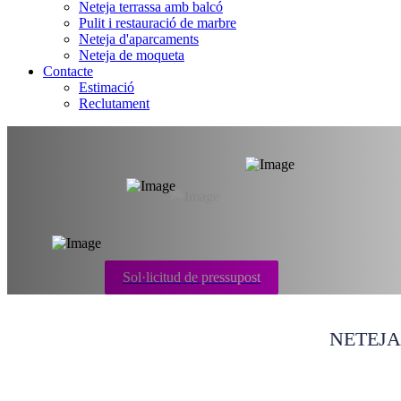
Neteja terrassa amb balcó
Pulit i restauració de marbre
Neteja d'aparcaments
Neteja de moqueta
Contacte
Estimació
Reclutament
Neteja d'aparcam
Sol·licitud de pressupost
NETEJA