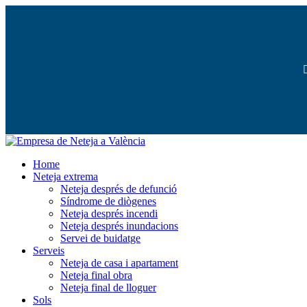
Home
Neteja extrema
Neteja després de defunció
Síndrome de diògenes
Neteja després incendi
Neteja després inundacions
Servei de buidatge
Serveis
Neteja de casa i apartament
Neteja final obra
Neteja final de lloguer
Sols